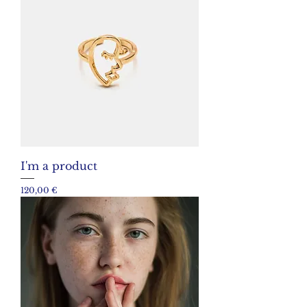
I'm a product
Prix
120,00 €