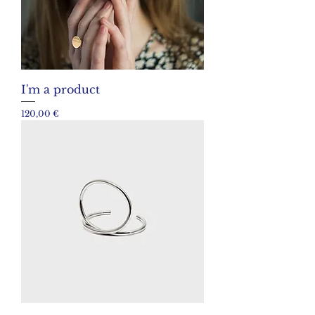
I'm a product
Prix
120,00 €