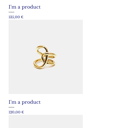
I'm a product
Prix
135,00 €
I'm a product
Prix
120,00 €